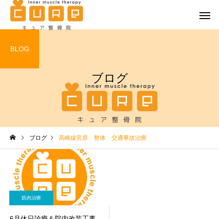
BLOG
ブログ
交通事故（自
キュア整骨院の特徴
患者様
筋肉治療
筋肉治療
ブログ
高崎線宮原 整体 交通事故治療
７月の休日診療のお知らせ
6月休日診療＆院内改装
事に伴う休診のお知ら
労災の扱いについて
筋肉治療
6月休日診療＆院内改装工事