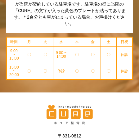
が当院が契約している駐車場です。駐車場の壁に当院の
「CURE」の文字が入った黄色のプレートが貼ってありま
す。＊2台分とも車が止まっている場合、お声掛けくださ
い。
時間
月
火
水
木
金
土
日祝
9:00
9:00 ~
~
〇
〇
〇
〇
〇
休診
14:00
13:00
15:00
~
〇
〇
休診
〇
〇
〇
休診
20:00
〒331-0812