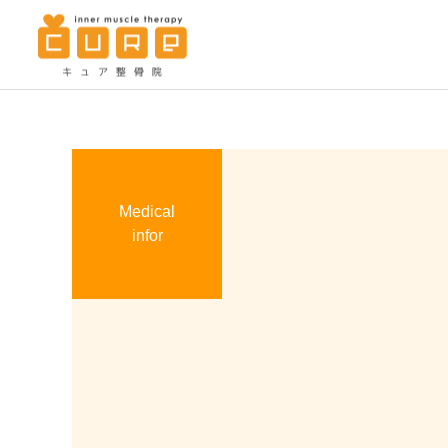
Medical
infor
筋肉治療
筋肉治療
キュア整骨院の特徴
本日、休日診療！
７月の休日診療のお知らせ
労災の扱いについて