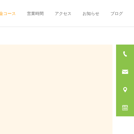
金コース
営業時間
アクセス
お知らせ
ブログ
詳細を見る
頭痛治療
筋肉治療
希望
料金コースについて
頭痛の治療（その１）
4月の休日診療のお知らせ