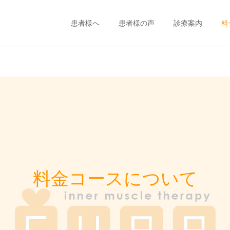
患者様へ
患者様の声
診療案内
料
筋肉治療
筋肉治療
交通事故（自賠責）の
健康保険使用をご
患者様
の方
料金コースについて
6月休日診療＆院内改装工
5月休日診療のお知らせ
事に伴う休診のお知らせ