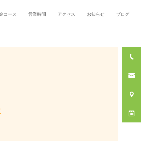
金コース
営業時間
アクセス
お知らせ
ブログ
詳細を見る
希望
料金コースについて
頭痛治療
筋肉治療
頭痛の治療（その１）
4月の休日診療のお知らせ
様