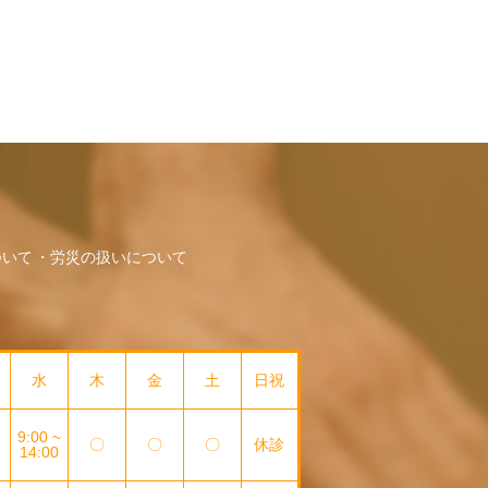
ついて
労災の扱いについて
水
木
金
土
日祝
9:00 ~
〇
〇
〇
休診
14:00