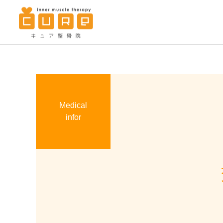
Medical
キュア整骨院の特徴
infor
筋肉治療
筋肉治療
本日、休日診療！
７月の休日診療のお知らせ
労災の扱いについて