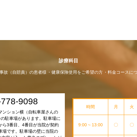
診療科目
事故（自賠責）の患者様
健康保険使用をご希望の方
料金コースに
-778-9098
時間
月
火
マンション横（自転車屋さんの
分の駐車場があります。駐車場に
9:00 ~ 13:00
〇
〇
から3番目、4番目が当院が契約
車場です。駐車場の壁に当院の