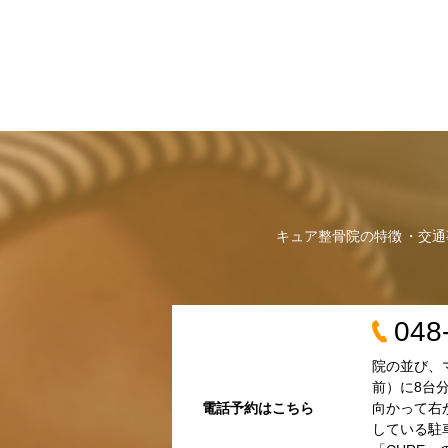
キュア整骨院の特徴
交通
048
院の並び、
前）に8台
電話予約はこちら
向かって右
している駐