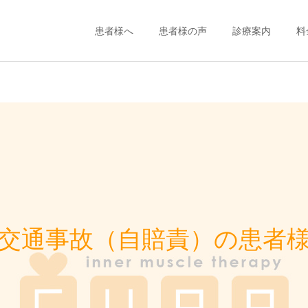
患者様へ
患者様の声
診療案内
料
交通事故（自賠責）の
健康保険使用をご
患者様
の方
筋肉治療
筋肉治療
6月休日診療＆院内改装工
5月休日診療のお知らせ
事に伴う休診のお知らせ
交通事故（自賠責）の患者