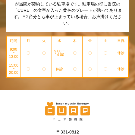
が当院が契約している駐車場です。駐車場の壁に当院の
「CURE」の文字が入った黄色のプレートが貼ってありま
す。＊2台分とも車が止まっている場合、お声掛けくださ
い。
時間
月
火
水
木
金
土
日祝
9:00
9:00 ~
~
〇
〇
〇
〇
〇
休診
14:00
13:00
15:00
~
〇
〇
休診
〇
〇
〇
休診
20:00
〒331-0812