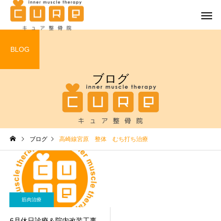
BLOG
ブログ
交通事故（自
キュア整骨院の特徴
患者様
筋肉治療
筋肉治療
ブログ
高崎線宮原 整体 むち打ち治療
７月の休日診療のお知らせ
6月休日診療＆院内改装
事に伴う休診のお知ら
労災の扱いについて
筋肉治療
6月休日診療＆院内改装工事