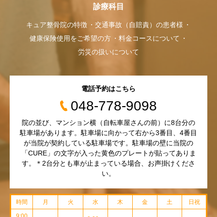
診療科目
キュア整骨院の特徴
交通事故（自賠責）の患者様
健康保険使用をご希望の方
料金コースについて
労災の扱いについて
電話予約はこちら
048-778-9098
院の並び、マンション横（自転車屋さんの前）に8台分の
駐車場があります。駐車場に向かって右から3番目、4番目
が当院が契約している駐車場です。駐車場の壁に当院の
「CURE」の文字が入った黄色のプレートが貼ってありま
す。＊2台分とも車が止まっている場合、お声掛けくださ
い。
時間
月
火
水
木
金
土
日祝
9:00