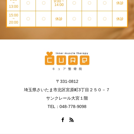
9:00 ~
~
〇
〇
〇
〇
〇
休診
14:00
13:00
15:00
~
〇
〇
休診
〇
〇
〇
休診
20:00
〒331-0812
埼玉県さいたま市北区宮原町3丁目２５０－７
サンクレール大宮１階
TEL：048-778-9098